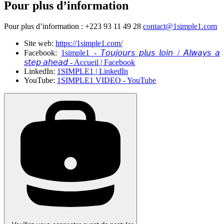
Pour plus d’information
Pour plus d’information : +223 93 11 49 28
contact@1simple1.com
Site web:
https://1simple1.com/
Facebook:
1simple1 - 𝘛𝘰𝘶𝘫𝘰𝘶𝘳𝘴 𝘱𝘭𝘶𝘴 𝘭𝘰𝘪𝘯 / 𝘈𝘭𝘸𝘢𝘺𝘴 𝘢
𝘴𝘵𝘦𝘱 𝘢𝘩𝘦𝘢𝘥 - Accueil | Facebook
LinkedIn:
1SIMPLE1 | LinkedIn
YouTube:
1SIMPLE1 VIDEO - YouTube